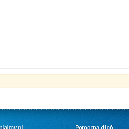
iajmy.pl
Pomocna dłoń