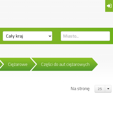
Ciężarowe
Części do aut ciężarowych
Na stronę:
25