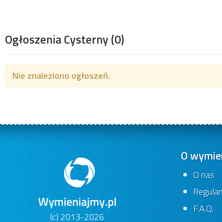
Ogłoszenia Cysterny
(0)
Nie znaleziono ogłoszeń.
O wymien
O nas
Regula
F.A.Q.
(c) 2013-2026