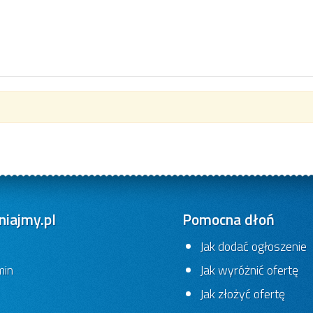
iajmy.pl
Pomocna dłoń
Jak dodać ogłoszenie
min
Jak wyróżnić ofertę
Jak złożyć ofertę