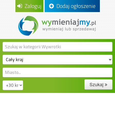
Zaloguj
Dodaj ogłoszenie
Szukaj