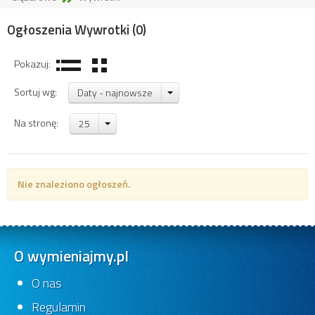
Ogłoszenia Wywrotki
(0)
Pokazuj:
Sortuj wg:
Daty - najnowsze
Na stronę:
25
Nie znaleziono ogłoszeń.
O wymieniajmy.pl
O nas
Regulamin