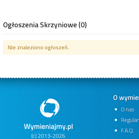
Ogłoszenia Skrzyniowe
(0)
Nie znaleziono ogłoszeń.
O wymien
O nas
Regula
F.A.Q.
(c) 2013-2026