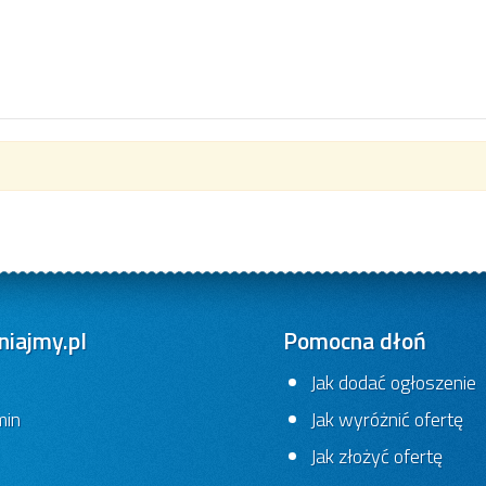
iajmy.pl
Pomocna dłoń
Jak dodać ogłoszenie
min
Jak wyróżnić ofertę
Jak złożyć ofertę