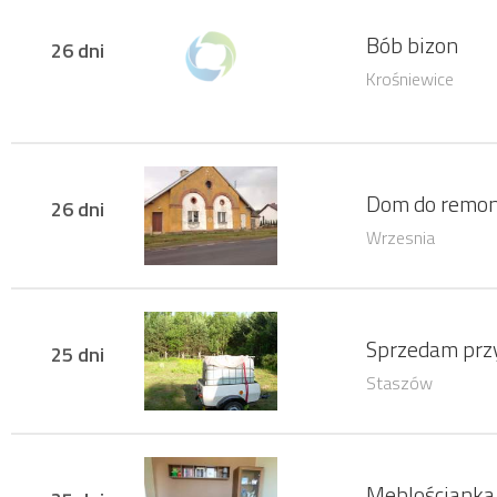
Bób bizon
26 dni
Krośniewice
Dom do remont
26 dni
Wrzesnia
Sprzedam prz
25 dni
Staszów
Meblościanka