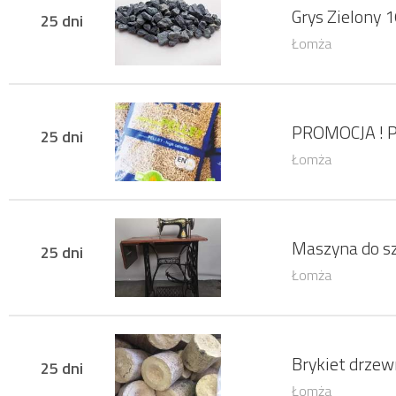
Grys Zielony
25 dni
Łomża
PROMOCJA ! P
25 dni
Łomża
Maszyna do s
25 dni
Łomża
Brykiet drze
25 dni
Łomża