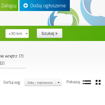
Zaloguj
Dodaj ogłoszenie
Szukaj
ie wnętrz (7)
(2)
(22)
Pokazuj:
Sortuj wg:
Daty - najnowsze