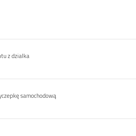
u z dzialka
yczepkę samochodową