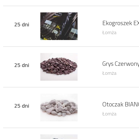
Ekogroszek E
25 dni
Łomża
Grys Czerwon
25 dni
Łomża
Otoczak BIAN
25 dni
Łomża