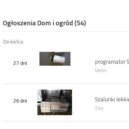
Ogłoszenia Dom i ogród
(54)
Do końca
programator S
27 dni
Mielec
Szalunki lekk
26 dni
Żary