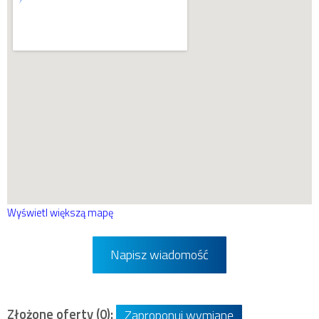
Wyświetl większą mapę
Napisz wiadomość
Złożone oferty (0):
Zaproponuj wymianę