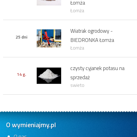
Łomża
Łomża
Wiatrak ogrodowy -
25 dni
BIEDRONKA Łomża
Łomża
czysty cyjanek potasu na
14 g.
sprzedaż
swieto
O wymieniajmy.pl
O nas