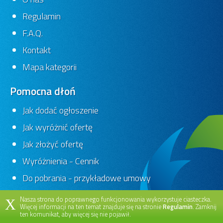
Regulamin
F.A.Q.
Kontakt
Mapa kategorii
Pomocna dłoń
Jak dodać ogłoszenie
Jak wyróżnić ofertę
Jak złożyć ofertę
Wyróżnienia - Cennik
Do pobrania - przykładowe umowy
Nasza strona do poprawnego funkcjonowania wykorzystuje ciasteczka.
X
Więcej informacji na ten temat znajduje się na stronie
Regulamin
. Zamknij
ten komunikat, aby więcej się nie pojawił.