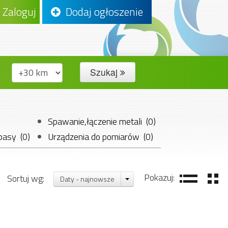
Zaloguj
Dodaj ogłoszenie
Szukaj
Spawanie,łączenie metali (0)
pasy (0)
Urządzenia do pomiarów (0)
Zgrzewanie (0)
Pozostałe (0)
Pokazuj:
Sortuj wg:
Daty - najnowsze