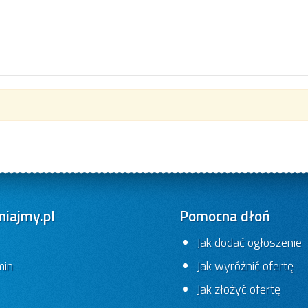
iajmy.pl
Pomocna dłoń
Jak dodać ogłoszenie
min
Jak wyróżnić ofertę
Jak złożyć ofertę