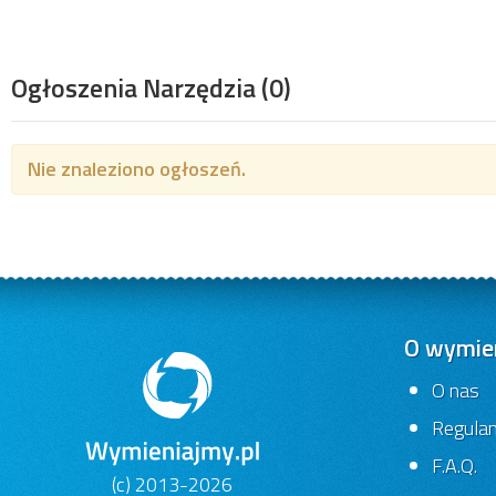
Ogłoszenia Narzędzia
(0)
Nie znaleziono ogłoszeń.
O wymien
O nas
Regula
F.A.Q.
(c) 2013-2026