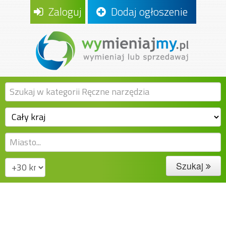
Zaloguj
Dodaj ogłoszenie
Szukaj