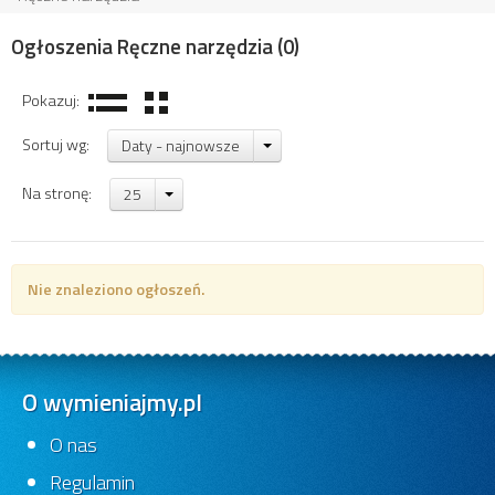
Ogłoszenia Ręczne narzędzia
(0)
Pokazuj:
Sortuj wg:
Daty - najnowsze
Na stronę:
25
Nie znaleziono ogłoszeń.
O wymieniajmy.pl
O nas
Regulamin