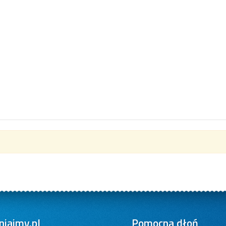
iajmy.pl
Pomocna dłoń