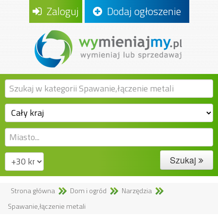
Zaloguj
Dodaj ogłoszenie
Szukaj
Strona główna
Dom i ogród
Narzędzia
Spawanie,łączenie metali