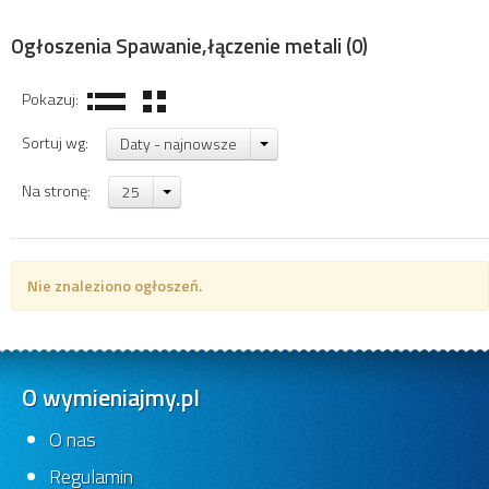
Ogłoszenia Spawanie,łączenie metali
(0)
Pokazuj:
Sortuj wg:
Daty - najnowsze
Na stronę:
25
Nie znaleziono ogłoszeń.
O wymieniajmy.pl
O nas
Regulamin