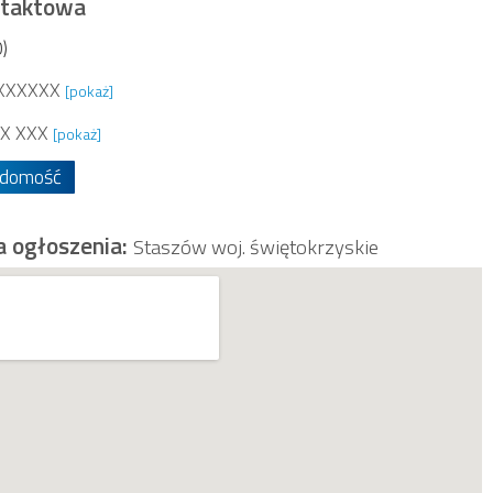
ntaktowa
)
XXXXXX
[pokaż]
X XXX
[pokaż]
adomość
a ogłoszenia:
Staszów woj. świętokrzyskie