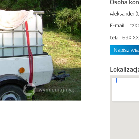
Osoba ko
Aleksander (0
E-mail:
czX
tel.:
69X XX
Napisz wi
Lokalizacj