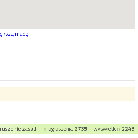
iększą mapę
aruszenie zasad
nr ogłoszenia:
2735
wyświetleń:
2248