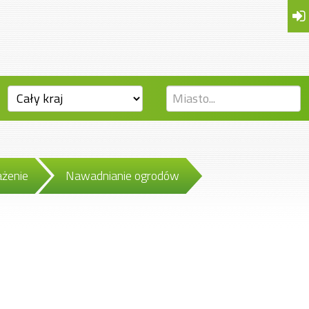
ażenie
Nawadnianie ogrodów