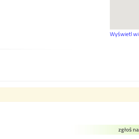
Wyświetl w
zgłoś n