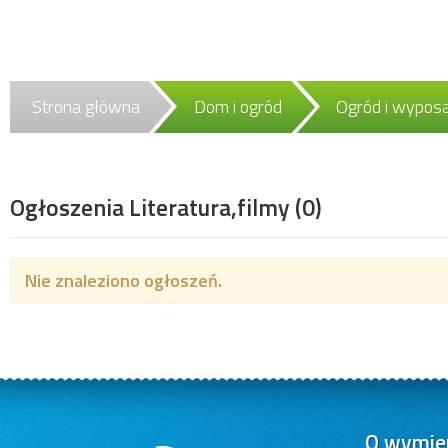
Strona główna
Dom i ogród
Ogród i wypos
Ogłoszenia Literatura,filmy
(0)
Nie znaleziono ogłoszeń.
O wymien