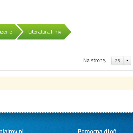
ażenie
Literatura,filmy
Na stronę:
25
iajmy.pl
Pomocna dłoń