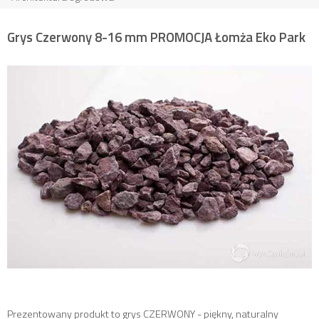
Grys Czerwony 8-16 mm PROMOCJA Łomża Eko Park
Prezentowany produkt to grys CZERWONY - piękny, naturalny