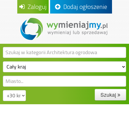
Zaloguj
Dodaj ogłoszenie
Szukaj