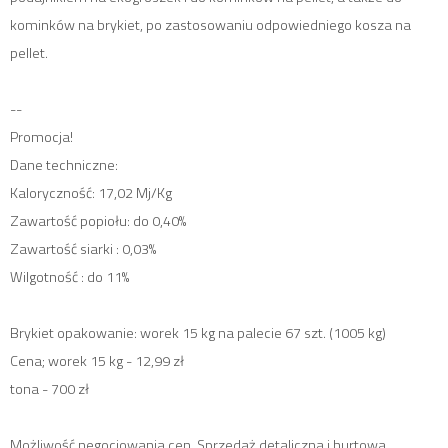
kominków na brykiet, po zastosowaniu odpowiedniego kosza na
pellet.
--
Promocja!
Dane techniczne:
Kaloryczność: 17,02 Mj/Kg
Zawartość popiołu: do 0,40%
Zawartość siarki : 0,03%
Wilgotność : do 11%
Brykiet opakowanie: worek 15 kg na palecie 67 szt. (1005 kg)
Cena; worek 15 kg - 12,99 zł
tona - 700 zł
Możliwość negocjowania cen. Sprzedaż detaliczna i hurtowa.