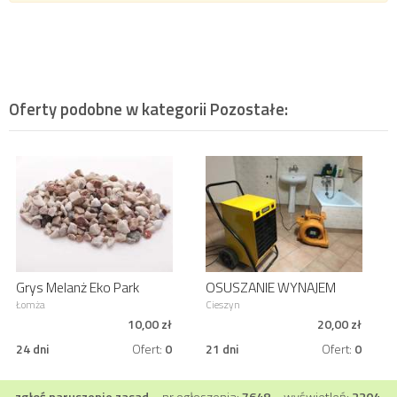
Oferty podobne w kategorii
Pozostałe
:
Grys Melanż Eko Park
OSUSZANIE WYNAJEM
Łomża
OSUSZACZY
Łomża
Cieszyn
BUDOWLANYCH
10,00 zł
20,00 zł
24 dni
Ofert:
0
21 dni
Ofert:
0