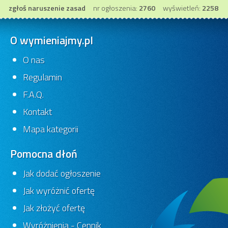
zgłoś naruszenie zasad
nr ogłoszenia:
2760
wyświetleń:
2258
O wymieniajmy.pl
O nas
Regulamin
F.A.Q.
Kontakt
Mapa kategorii
Pomocna dłoń
Jak dodać ogłoszenie
Jak wyróżnić ofertę
Jak złożyć ofertę
Wyróżnienia - Cennik