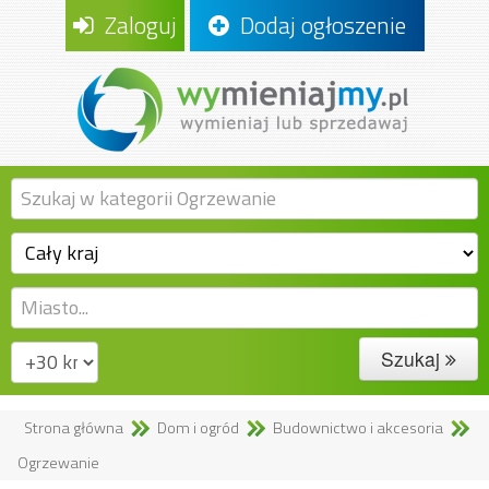
Zaloguj
Dodaj ogłoszenie
Szukaj
Strona główna
Dom i ogród
Budownictwo i akcesoria
Ogrzewanie