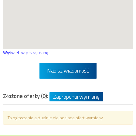
Wyświetl większą mapę
Napisz wiadomość
Złożone oferty (0):
Zaproponuj wymianę
To ogłoszenie aktualnie nie posiada ofert wymiany.