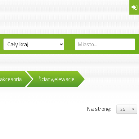
akcesoria
Ściany,elewacje
Na stronę:
25