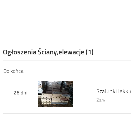
Ogłoszenia Ściany,elewacje
(1)
Do końca
Szalunki lekk
26 dni
Żary