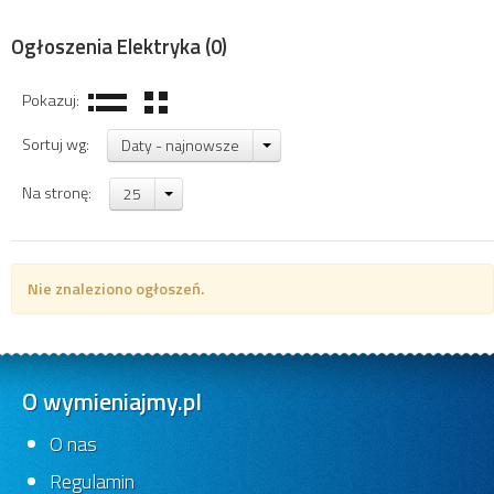
Ogłoszenia Elektryka
(0)
Pokazuj:
Sortuj wg:
Daty - najnowsze
Na stronę:
25
Nie znaleziono ogłoszeń.
O wymieniajmy.pl
O nas
Regulamin