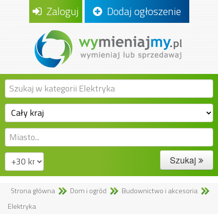
Zaloguj
Dodaj ogłoszenie
Szukaj
Strona główna
Dom i ogród
Budownictwo i akcesoria
Elektryka