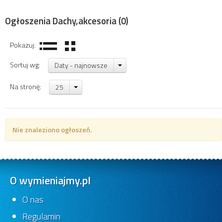
Ogłoszenia Dachy,akcesoria
(0)
Pokazuj:
Sortuj wg:
Daty - najnowsze
Na stronę:
25
Nie znaleziono ogłoszeń.
O wymieniajmy.pl
O nas
Regulamin