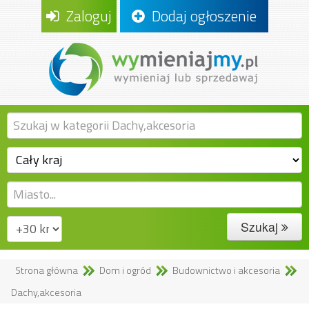
Zaloguj
Dodaj ogłoszenie
Szukaj
Strona główna
Dom i ogród
Budownictwo i akcesoria
Dachy,akcesoria