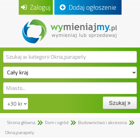
Zaloguj
Dodaj ogłoszenie
Szukaj
Strona główna
Dom i ogród
Budownictwo i akcesoria
Okna,parapety