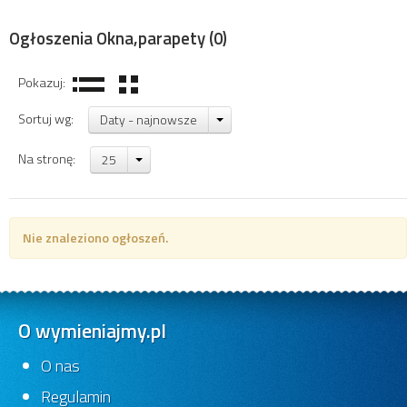
Ogłoszenia Okna,parapety
(0)
Pokazuj:
Sortuj wg:
Daty - najnowsze
Na stronę:
25
Nie znaleziono ogłoszeń.
O wymieniajmy.pl
O nas
Regulamin