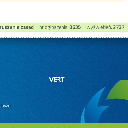
aruszenie zasad
nr ogłoszenia:
3835
wyświetleń:
2727
adowe