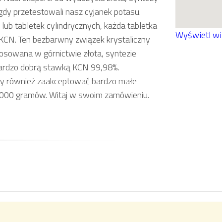
, gdy przetestowali nasz cyjanek potasu.
lub tabletek cylindrycznych, każda tabletka
Wyświetl w
KCN. Ten bezbarwny związek krystaliczny
osowana w górnictwie złota, syntezie
 bardzo dobrą stawką KCN 99,98%.
emy również zaakceptować bardzo małe
–1000 gramów. Witaj w swoim zamówieniu.