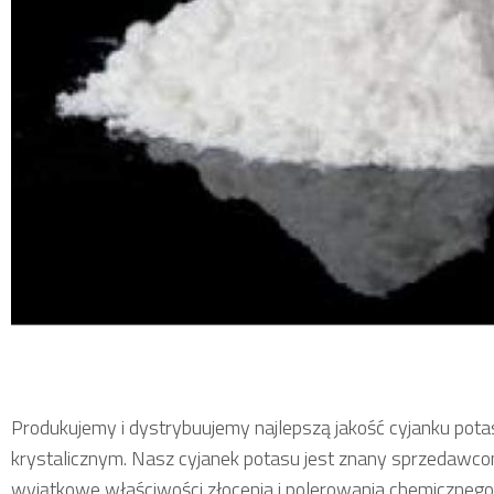
Produkujemy i dystrybuujemy najlepszą jakość cyjanku pot
krystalicznym. Nasz cyjanek potasu jest znany sprzedawcom
wyjątkowe właściwości złocenia i polerowania chemicznego.