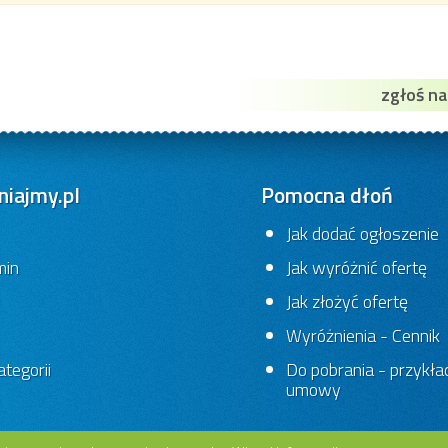
zgłoś n
iajmy.pl
Pomocna dłoń
Jak dodać ogłoszenie
min
Jak wyróżnić ofertę
Jak złożyć ofertę
Wyróżnienia - Cennik
tegorii
Do pobrania - przykł
umowy