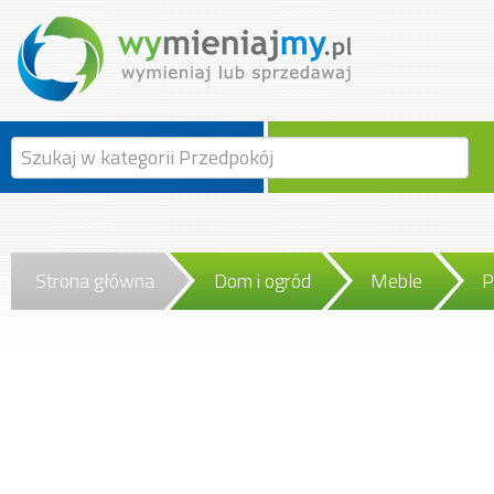
Strona główna
Dom i ogród
Meble
P