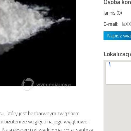
Osoba ko
lannis (0)
E-mail:
laX
Napisz wi
Lokalizacj
asu, który jest bezbarwnym związkiem
 biżuterii ze względu na jego wyjątkowe i
 Nasi eksperci od wydobycia złota, syntezy