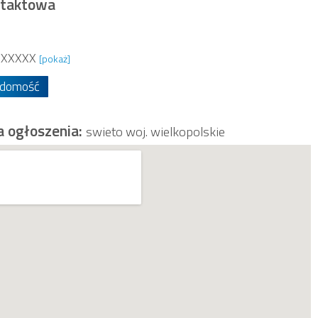
ntaktowa
XXXXXX
[pokaż]
adomość
a ogłoszenia:
swieto woj. wielkopolskie