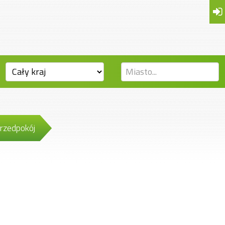
rzedpokój