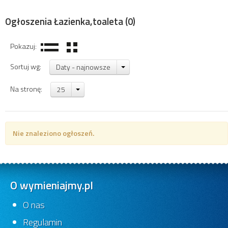
Ogłoszenia Łazienka,toaleta
(0)
Pokazuj:
Sortuj wg:
Daty - najnowsze
Na stronę:
25
Nie znaleziono ogłoszeń.
O wymieniajmy.pl
O nas
Regulamin