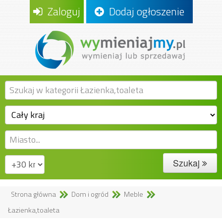
Zaloguj
Dodaj ogłoszenie
Szukaj
Strona główna
Dom i ogród
Meble
Łazienka,toaleta