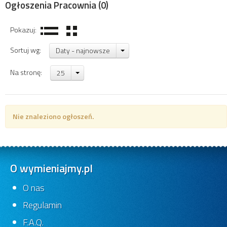
Ogłoszenia Pracownia
(0)
Pokazuj:
Sortuj wg:
Daty - najnowsze
Na stronę:
25
Nie znaleziono ogłoszeń.
O wymieniajmy.pl
O nas
Regulamin
F.A.Q.