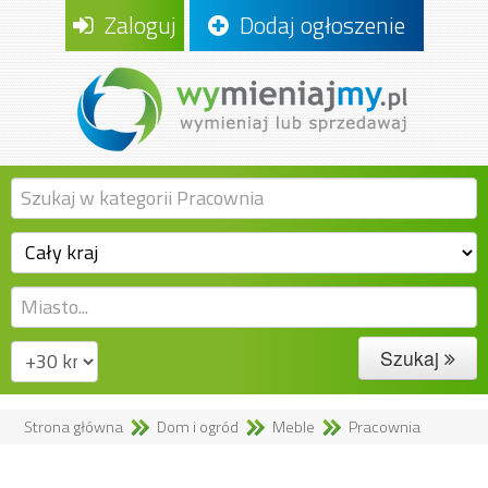
Zaloguj
Dodaj ogłoszenie
Szukaj
Strona główna
Dom i ogród
Meble
Pracownia