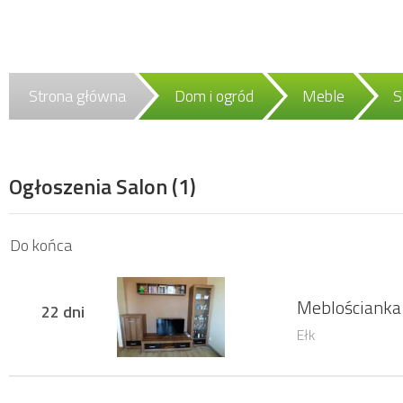
Strona główna
Dom i ogród
Meble
S
Ogłoszenia Salon
(1)
Do końca
Meblościanka
22 dni
Ełk