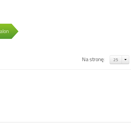
alon
Na stronę:
25