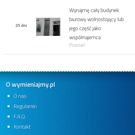
Wynajmę cały budynek
biurowy wolnostojący lub
25 dni
jego część jako
współnajemca
Poznań
O wymieniajmy.pl
O nas
Regulamin
F.A.Q.
Kontakt