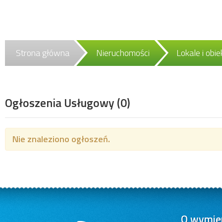
Strona główna
Nieruchomości
Lokale i obi
Ogłoszenia Usługowy
(0)
Nie znaleziono ogłoszeń.
O wymien