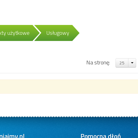
ekty użytkowe
Usługowy
Na stronę:
25
iajmy.pl
Pomocna dłoń