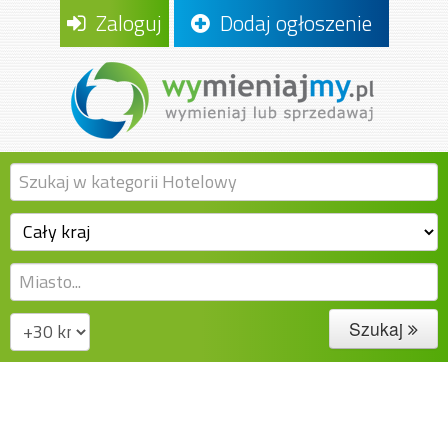
Zaloguj
Dodaj ogłoszenie
Szukaj