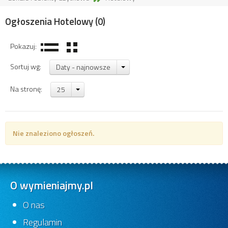
Ogłoszenia Hotelowy
(0)
Pokazuj:
Sortuj wg:
Daty - najnowsze
Na stronę:
25
Nie znaleziono ogłoszeń.
O wymieniajmy.pl
O nas
Regulamin