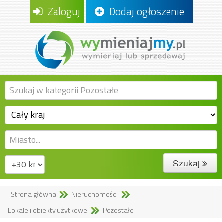
Zaloguj
Dodaj ogłoszenie
Szukaj
Strona główna
Nieruchomości
Lokale i obiekty użytkowe
Pozostałe