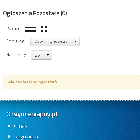
Ogłoszenia Pozostałe
(0)
Pokazuj:
Sortuj wg:
Daty - najnowsze
Na stronę:
25
Nie znaleziono ogłoszeń.
O wymieniajmy.pl
O nas
Regulamin