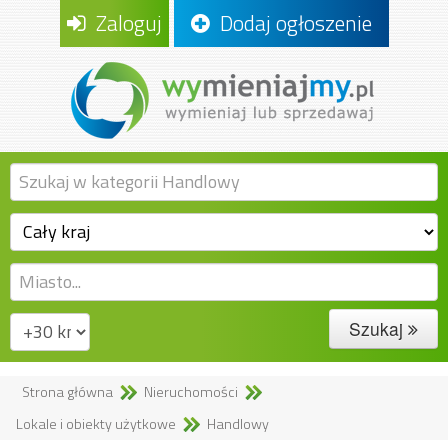
Zaloguj
Dodaj ogłoszenie
Szukaj
Strona główna
Nieruchomości
Lokale i obiekty użytkowe
Handlowy