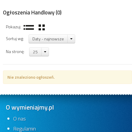
Ogłoszenia Handlowy
(0)
Pokazuj:
Sortuj wg:
Daty - najnowsze
Na stronę:
25
Nie znaleziono ogłoszeń.
O wymieniajmy.pl
O nas
Regulamin