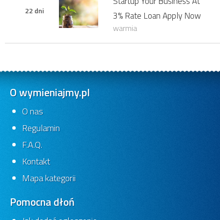
Startup Your Business At
22 dni
3% Rate Loan Apply Now
warmia
O wymieniajmy.pl
O nas
Regulamin
F.A.Q.
Kontakt
Mapa kategorii
Pomocna dłoń