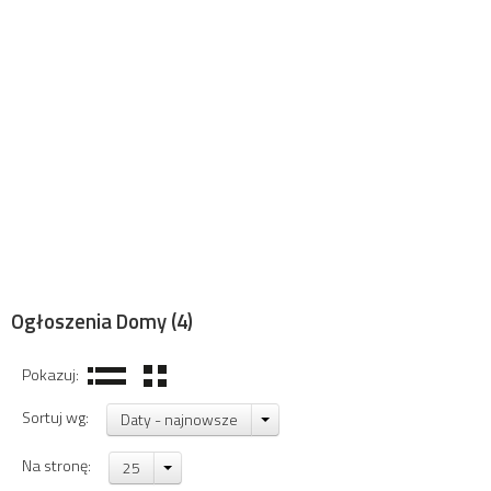
Ogłoszenia Domy
(4)
Pokazuj:
Sortuj wg:
Daty - najnowsze
Na stronę:
25