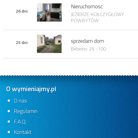
Nieruchomosc
26 dni
JEZIERZE-KOŁCZYGŁOWY
POW.BYTÓW
sprzedam dom
25 dni
Bebelno 29 -100
O wymieniajmy.pl
O nas
Regulamin
F.A.Q.
Kontakt