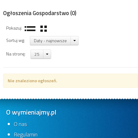
Ogłoszenia Gospodarstwo
(0)
Pokazuj:
Sortuj wg:
Daty - najnowsze
Na stronę:
25
Nie znaleziono ogłoszeń.
O wymieniajmy.pl
O nas
Regulamin