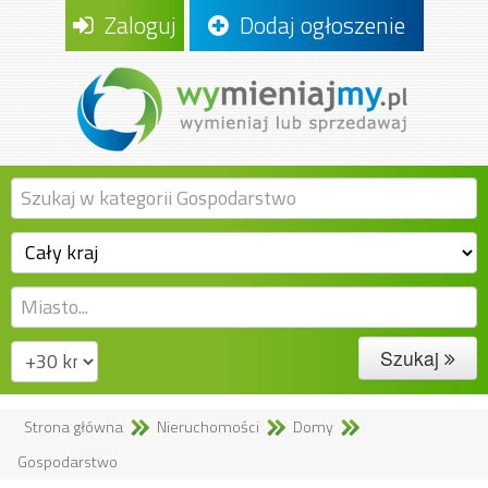
Zaloguj
Dodaj ogłoszenie
Szukaj
Strona główna
Nieruchomości
Domy
Gospodarstwo