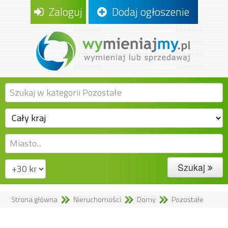
Zaloguj
Dodaj ogłoszenie
Szukaj
Strona główna
Nieruchomości
Domy
Pozostałe