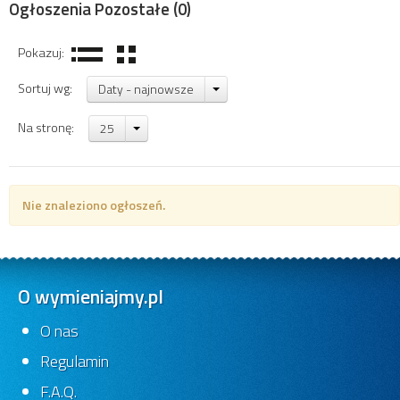
Ogłoszenia Pozostałe
(0)
Pokazuj:
Sortuj wg:
Daty - najnowsze
Na stronę:
25
Nie znaleziono ogłoszeń.
O wymieniajmy.pl
O nas
Regulamin
F.A.Q.