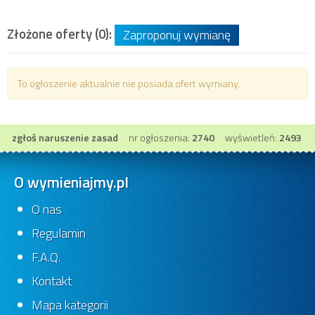
Złożone oferty (0):
Zaproponuj wymianę
To ogłoszenie aktualnie nie posiada ofert wymiany.
zgłoś naruszenie zasad
nr ogłoszenia:
2740
wyświetleń:
2493
O wymieniajmy.pl
O nas
Regulamin
F.A.Q.
Kontakt
Mapa kategorii