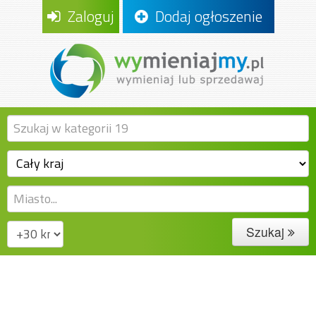
Zaloguj
Dodaj ogłoszenie
Szukaj