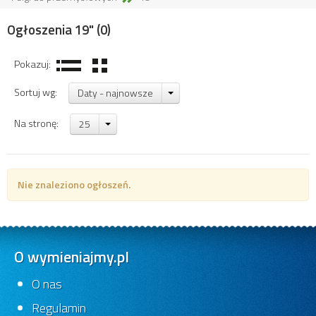
Ogłoszenia 19"
(0)
Pokazuj:
Sortuj wg:
Daty - najnowsze
Na stronę:
25
Nie znaleziono ogłoszeń.
O wymieniajmy.pl
O nas
Regulamin