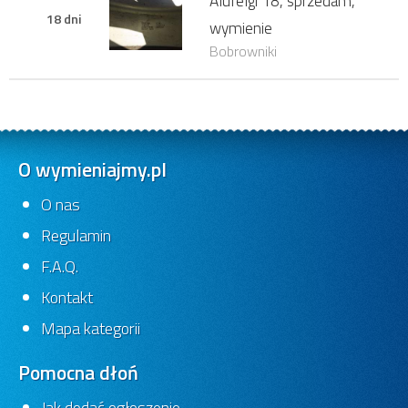
Alufelgi 18, sprzedam,
18 dni
wymienie
Bobrowniki
O wymieniajmy.pl
O nas
Regulamin
F.A.Q.
Kontakt
Mapa kategorii
Pomocna dłoń
Jak dodać ogłoszenie