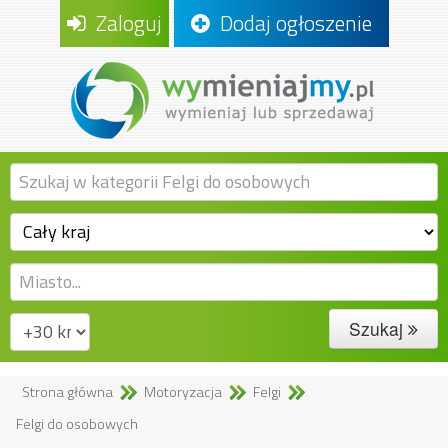
Zaloguj
Dodaj ogłoszenie
Szukaj
Strona główna
Motoryzacja
Felgi
Felgi do osobowych