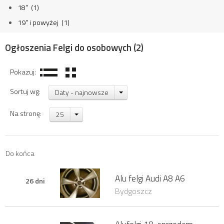
18" (1)
19" i powyżej (1)
Ogłoszenia Felgi do osobowych
(2)
Pokazuj:
Sortuj wg:
Daty - najnowsze
Na stronę:
25
Do końca
Alu felgi Audi A8 A6
26 dni
Bydgoszcz