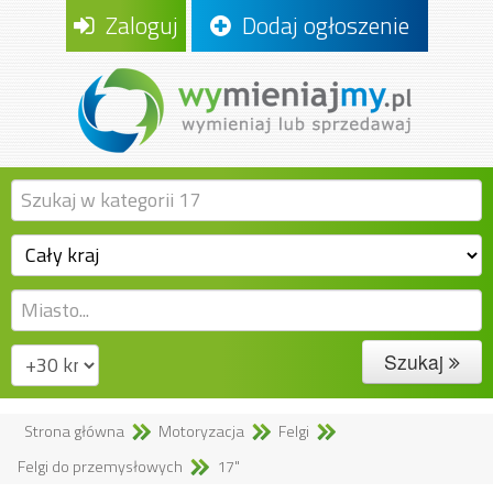
Zaloguj
Dodaj ogłoszenie
Szukaj
Strona główna
Motoryzacja
Felgi
Felgi do przemysłowych
17"