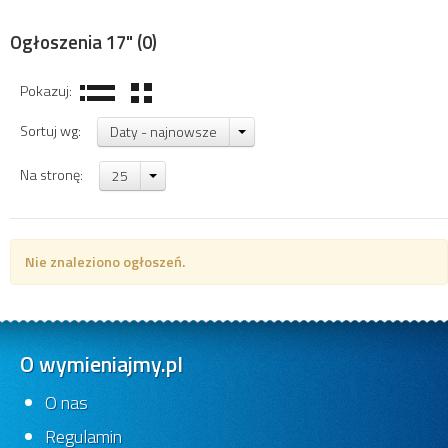
Ogłoszenia 17"
(0)
Pokazuj:
Sortuj wg:
Daty - najnowsze
Na stronę:
25
Nie znaleziono ogłoszeń.
O wymieniajmy.pl
O nas
Regulamin