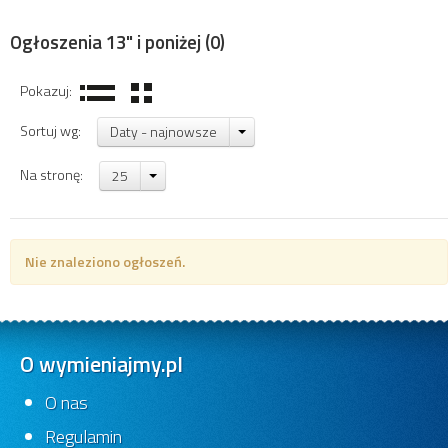
Ogłoszenia 13" i poniżej
(0)
Pokazuj:
Sortuj wg:
Daty - najnowsze
Na stronę:
25
Nie znaleziono ogłoszeń.
O wymieniajmy.pl
O nas
Regulamin