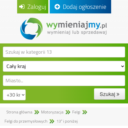
Zaloguj
Dodaj ogłoszenie
Szukaj
Strona główna
Motoryzacja
Felgi
Felgi do przemysłowych
13" i poniżej