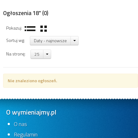
Ogłoszenia 18"
(0)
Pokazuj:
Sortuj wg:
Daty - najnowsze
Na stronę:
25
Nie znaleziono ogłoszeń.
O wymieniajmy.pl
O nas
Regulamin