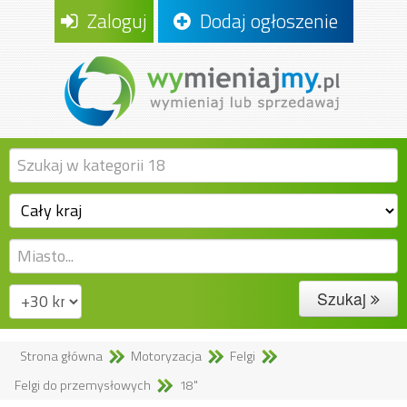
Zaloguj
Dodaj ogłoszenie
Szukaj
Strona główna
Motoryzacja
Felgi
Felgi do przemysłowych
18"