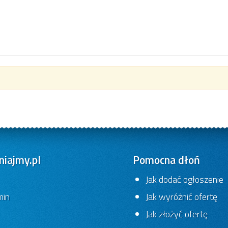
iajmy.pl
Pomocna dłoń
Jak dodać ogłoszenie
min
Jak wyróżnić ofertę
Jak złożyć ofertę