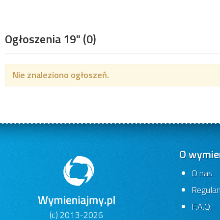
Ogłoszenia 19"
(0)
Nie znaleziono ogłoszeń.
O wymien
O nas
Regula
F.A.Q.
(c) 2013-2026