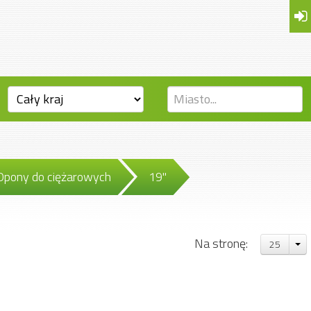
Opony do ciężarowych
19"
Na stronę:
25