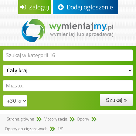
Zaloguj
Dodaj ogłoszenie
Szukaj
Strona główna
Motoryzacja
Opony
Opony do ciężarowych
16"