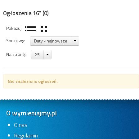
Ogłoszenia 16"
(0)
Pokazuj:
Sortuj wg:
Daty - najnowsze
Na stronę:
25
Nie znaleziono ogłoszeń.
O wymieniajmy.pl
O nas
Regulamin