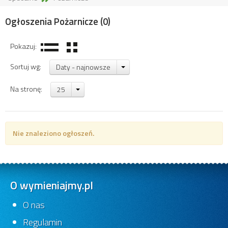
Ogłoszenia Pożarnicze
(0)
Pokazuj:
Sortuj wg:
Daty - najnowsze
Na stronę:
25
Nie znaleziono ogłoszeń.
O wymieniajmy.pl
O nas
Regulamin