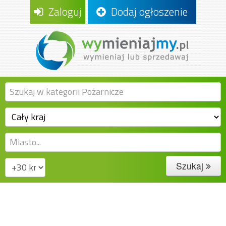
Zaloguj
Dodaj ogłoszenie
Szukaj