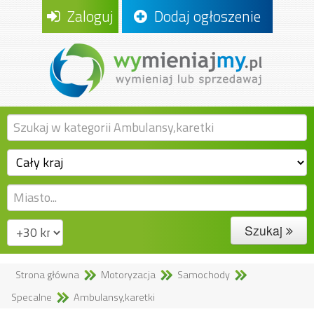
Zaloguj
Dodaj ogłoszenie
Szukaj
Strona główna
Motoryzacja
Samochody
Specalne
Ambulansy,karetki