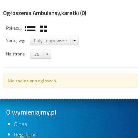
Ogłoszenia Ambulansy,karetki
(0)
Pokazuj:
Sortuj wg:
Daty - najnowsze
Na stronę:
25
Nie znaleziono ogłoszeń.
O wymieniajmy.pl
O nas
Regulamin