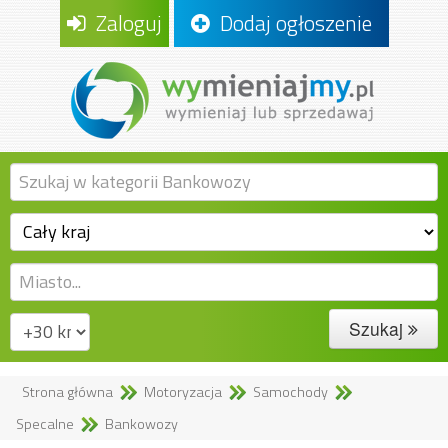
Zaloguj
Dodaj ogłoszenie
Szukaj
Strona główna
Motoryzacja
Samochody
Specalne
Bankowozy