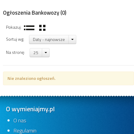
Ogłoszenia Bankowozy
(0)
Pokazuj:
Sortuj wg:
Daty - najnowsze
Na stronę:
25
Nie znaleziono ogłoszeń.
O wymieniajmy.pl
O nas
Regulamin