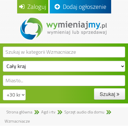
Zaloguj
Dodaj ogłoszenie
Szukaj
Strona główna
Agd i rtv
Sprzęt audio dla domu
Wzmacniacze