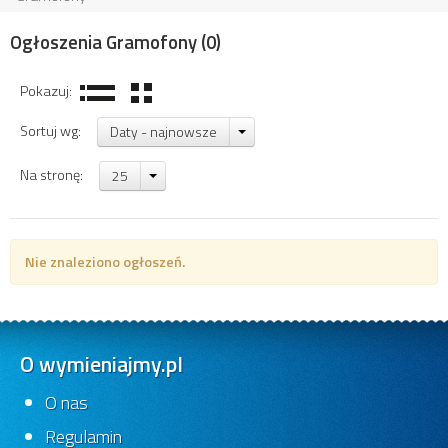
Ogłoszenia Gramofony
(0)
Pokazuj:
Sortuj wg:
Daty - najnowsze
Na stronę:
25
Nie znaleziono ogłoszeń.
O wymieniajmy.pl
O nas
Regulamin