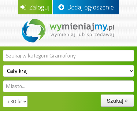
Zaloguj
Dodaj ogłoszenie
Szukaj