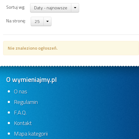
Sortuj wg:
Daty - najnowsze
Na stronę:
25
Nie znaleziono ogłoszeń.
O wymieniajmy.pl
O nas
Regulamin
F.A.Q.
Kontakt
Mapa kategorii