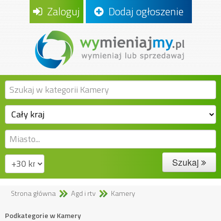
Zaloguj
Dodaj ogłoszenie
Szukaj
Strona główna
Agd i rtv
Kamery
Podkategorie w Kamery