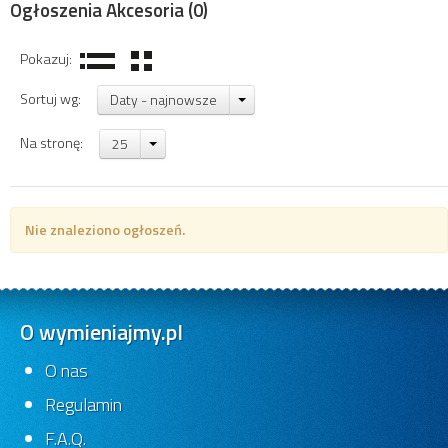
Ogłoszenia Akcesoria
(0)
Pokazuj:
Sortuj wg:
Daty - najnowsze
Na stronę:
25
Nie znaleziono ogłoszeń.
O wymieniajmy.pl
O nas
Regulamin
F.A.Q.