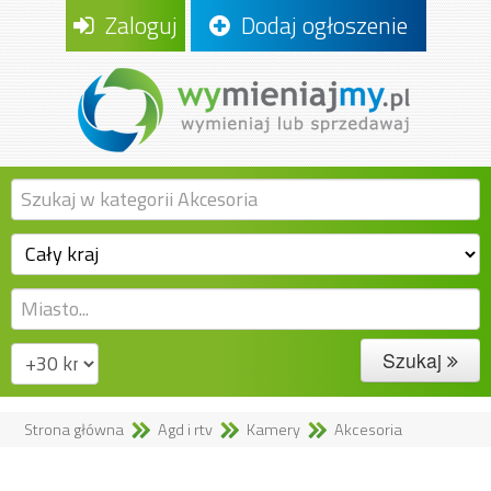
Zaloguj
Dodaj ogłoszenie
Szukaj
Strona główna
Agd i rtv
Kamery
Akcesoria