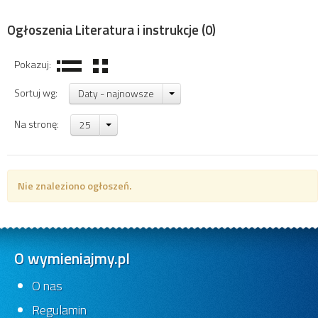
Ogłoszenia Literatura i instrukcje
(0)
Pokazuj:
Sortuj wg:
Daty - najnowsze
Na stronę:
25
Nie znaleziono ogłoszeń.
O wymieniajmy.pl
O nas
Regulamin