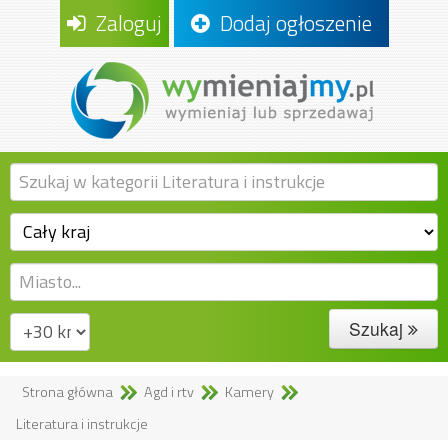
Zaloguj
Dodaj ogłoszenie
Szukaj
Strona główna
Agd i rtv
Kamery
Literatura i instrukcje